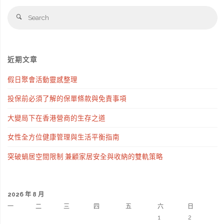
S
Search
fo
近期文章
假日聚會活動靈感整理
投保前必須了解的保單條款與免責事項
大變局下在香港營商的生存之道
女性全方位健康管理與生活平衡指南
突破蝸居空間限制 兼顧家居安全與收納的雙軌策略
2026 年 8 月
一
二
三
四
五
六
日
1
2