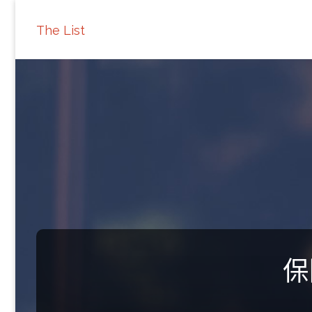
The List
保