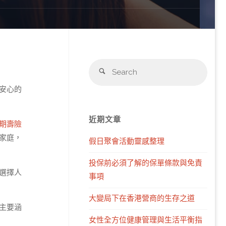
Sear
Search
for:
安心的
近期文章
期壽險
家庭，
假日聚會活動靈感整理
投保前必須了解的保單條款與免責
選擇人
事項
大變局下在香港營商的生存之道
主要涵
女性全方位健康管理與生活平衡指