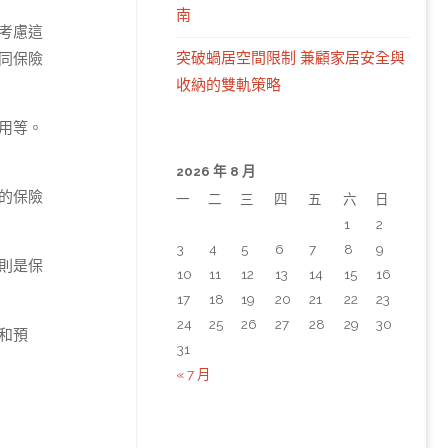
南
考慮這
突破蝸居空間限制 兼顧家居安全與
同保險
收納的雙軌策略
用等。
2026 年 8 月
的保險
一
二
三
四
五
六
日
1
2
3
4
5
6
7
8
9
則是保
10
11
12
13
14
15
16
17
18
19
20
21
22
23
24
25
26
27
28
29
30
和預
31
« 7 月