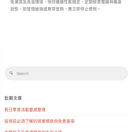
免潮濕及高溫環境，保持儀器性能穩定。定期檢查電線與機身
狀態，如發現破損或異常發熱，應立即停止使用。
S
Search
fo
近期文章
假日聚會活動靈感整理
投保前必須了解的保單條款與免責事項