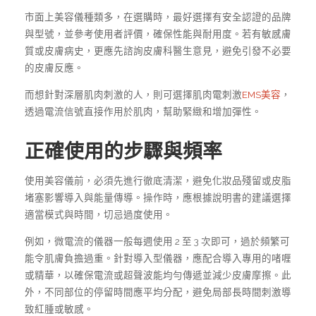
市面上美容儀種類多，在選購時，最好選擇有安全認證的品牌
與型號，並參考使用者評價，確保性能與耐用度。若有敏感膚
質或皮膚病史，更應先諮詢皮膚科醫生意見，避免引發不必要
的皮膚反應。
而想針對深層肌肉刺激的人，則可選擇肌肉電刺激
EMS美容
，
透過電流信號直接作用於肌肉，幫助緊緻和增加彈性。
正確使用的步驟與頻率
使用美容儀前，必須先進行徹底清潔，避免化妝品殘留或皮脂
堵塞影響導入與能量傳導。操作時，應根據說明書的建議選擇
適當模式與時間，切忌過度使用。
例如，微電流的儀器一般每週使用 2 至 3 次即可，過於頻繁可
能令肌膚負擔過重。針對導入型儀器，應配合導入專用的啫喱
或精華，以確保電流或超聲波能均勻傳遞並減少皮膚摩擦。此
外，不同部位的停留時間應平均分配，避免局部長時間刺激導
致紅腫或敏感。