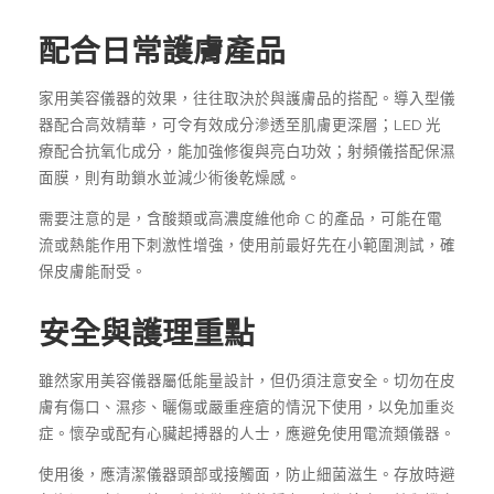
配合日常護膚產品
家用美容儀器的效果，往往取決於與護膚品的搭配。導入型儀
器配合高效精華，可令有效成分滲透至肌膚更深層；LED 光
療配合抗氧化成分，能加強修復與亮白功效；射頻儀搭配保濕
面膜，則有助鎖水並減少術後乾燥感。
需要注意的是，含酸類或高濃度維他命 C 的產品，可能在電
流或熱能作用下刺激性增強，使用前最好先在小範圍測試，確
保皮膚能耐受。
安全與護理重點
雖然家用美容儀器屬低能量設計，但仍須注意安全。切勿在皮
膚有傷口、濕疹、曬傷或嚴重痤瘡的情況下使用，以免加重炎
症。懷孕或配有心臟起搏器的人士，應避免使用電流類儀器。
使用後，應清潔儀器頭部或接觸面，防止細菌滋生。存放時避