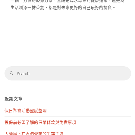
一個全方位的療癒方案，無論是尋求專業的健康建議，還是為
生活增添一抹香氣，都是對未來更好的自己最好的投資。
S
Search
fo
近期文章
假日聚會活動靈感整理
投保前必須了解的保單條款與免責事項
大變局下在香港營商的生存之道