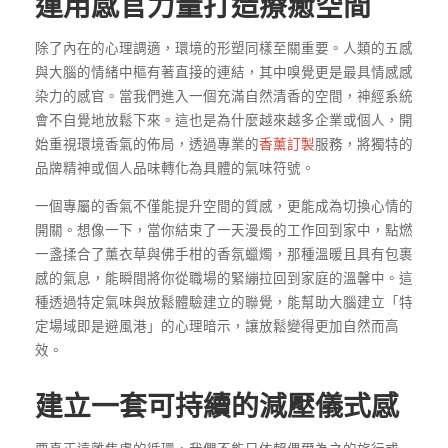
運用感官力量打造療癒空間
除了內在的心理調適，環境的形塑同樣至關重要。人類的五感
與大腦的情緒中樞有著直接的連結，其中嗅覺更是最具情感感
染力的感官。當我們進入一個充滿自然清香的空間，神經系統
會不自覺地放鬆下來。這也是為什麼越來越多企業或個人，開
始重視環境香氣的佈局，透過專業的
香薰訂製
服務，將獨特的
品牌精神或個人品味轉化為具體的氣味符號。
一個專屬的香氣不僅能提升空間的質感，更能成為切換心情的
開關。想像一下，當你結束了一天漫長的工作回到家中，點燃
一盞揉合了薰衣草與佛手柑的香氛蠟燭，那種溫暖且具有包裹
感的氣息，能瞬間將你從職場的緊繃拉回到家庭的溫馨中。這
種透過特定氣味與放鬆體驗建立的聯覺，能幫助大腦建立「特
定場域即是避風港」的心理暗示，讓放鬆變得更加自然而高
效。
建立一套可持續的減壓儀式感