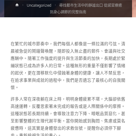
Home
Uncategorized
尋找都市生活中的靜謐出口 從感官療癒
到身心調節的完整指南
在繁忙的城市節奏中，我們每個人都像是一條拉滿的弓弦。清
晨被急促的鬧鐘聲喚醒，隨即投入無止盡的郵件、會議與社交
應酬中。隨著工作強度的提升與生活節奏的加快，長期處於緊
繃狀態已成為許多人的日常。這種無形的重量不僅影響了情緒
的起伏，更在潛移默化中侵蝕著身體的健康，讓人不禁反思，
在追求事業與成就的過程中，我們是否遺忘了最核心的自我關
懷。
許多人常在深夜躺在床上時，明明身體疲累不堪，大腦卻依舊
高速運轉，反覆思索著未完成的報告或是人際關係中的摩擦。
這種狀態若長期持續，會導致注意力下降、睡眠品質惡化，甚
至影響整體的生理代謝平衡。當你開始感到胸悶、焦慮或莫名
疲憊時，這其實是身體發出的求救信號，提醒你必須停下腳
步，重新檢視生活的重心。