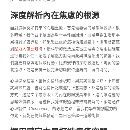
深度解析內在焦慮的根源
面對這種突如其來的心理重擔，首先需要做的是釐清源頭。很
多時候，我們並不是因為單一事件而崩潰，而是無數生活瑣事
累積到了臨界點。如果您正處於這種情緒迷霧中，思考著當感
到
壓力大怎麼辦
時，最科學的做法是先從生理與心理兩個維度
進行自我評估。透過了解壓力對荷爾蒙與神經系統的影響，我
們能更有意識地採取行動，比如規律的深呼吸運動、均衡的營
養攝取，或是安排一段完全切斷數位連結的「留白時間」。
心理學家建議，當負面情緒湧現時，與其試圖壓抑它，不如嘗
試與它共處。書寫心情日記或進行正念冥想，都是極佳的疏導
方式。透過文字或呼吸，將內在的紛擾具象化，進而讓混亂的
思緒恢復秩序。這種自我覺察的過程雖然需要時間，卻是通往
心理韌性（Resilience）的必經之路。當我們學會識別壓力的
徵兆，就能在情緒爆發前，為自己築起一道緩衝牆。