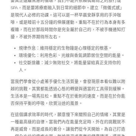
要真正遠離焦慮的循環，我們不能只依賴偶爾為之的旅行或
SPA，而是要將療癒融入到日常的細節中。建立「微儀式感」
是現代人必修的功課。這可以是一杯早晨安靜享用的手沖咖
啡，或是睡前十五分鐘的伸展運動。重點不在於行為本身有多
複雜，而在於那段時間你是完全屬於自己的，不被手機通知打
擾，不被外界期待所左右。
規律作息：維持穩定的生物鐘是心理穩定的根基。
環境優化：利用色彩、光線與香氣調節居住空間的能量。
社交斷捨離：減少無效社交，將能量留給真正支持你的
人。
當我們學會從小處著手優化生活質量，會發現原本看似難以跨
越的挑戰，其實都能透過心態的轉變與適當的工具得到緩解。
生活本是一場馬拉松，重點不在於衝刺的速度，而是在於你能
否保持平衡的呼吸，欣賞沿途的風景。
在這個講求效率的時代，願意慢下來關照自己的情緒，其實是
一種最高級的自律。當我們內在能量充足時，外在的挑戰就不
再是威脅，而是成長的養分。讓我們從今天開始，為自己打造