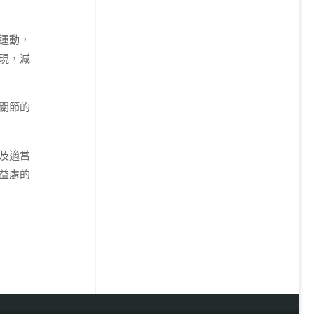
運動，
現，減
關節的
及適當
益處的