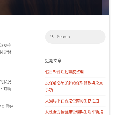
Sear
Search
for:
忽視拉
其是對
近期文章
假日聚會活動靈感整理
的狀況
投保前必須了解的保單條款與免責
，有助
事項
大變局下在香港營商的生存之道
達到最好
女性全方位健康管理與生活平衡指