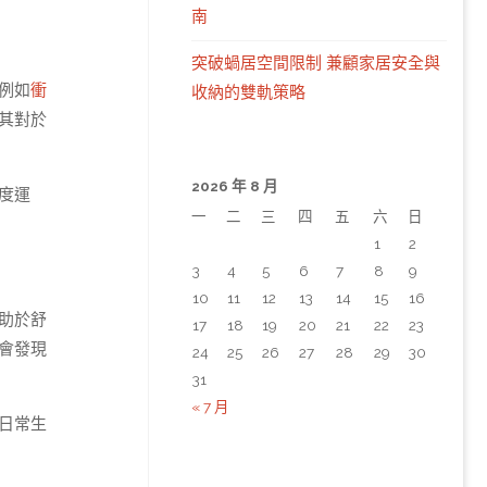
南
突破蝸居空間限制 兼顧家居安全與
例如
衝
收納的雙軌策略
其對於
2026 年 8 月
度運
一
二
三
四
五
六
日
1
2
3
4
5
6
7
8
9
10
11
12
13
14
15
16
助於舒
17
18
19
20
21
22
23
會發現
24
25
26
27
28
29
30
31
« 7 月
日常生