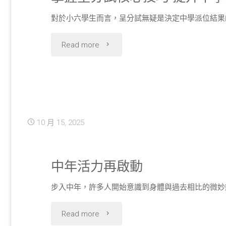
行
對於小六學生而言，呈分試無疑是決定中學派位結果
的
眼
"掌
Read more
關
科
握
鍵
檢
呈
技
查
分
巧"
10 月 15, 2025
為
試
何
核
中年活力再啟動
重
心
步入中年，許多人開始意識到身體與過去相比的微妙
要"
技
"中
Read more
巧