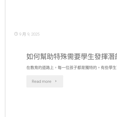
學
成
選
因
科
9 月 9, 2025
與
對
改
未
如何幫助特殊需要學生發揮潛
善
來
在教育的道路上，每一位孩子都是獨特的。有些學生
方
職
"如
Read more
法"
業
何
路
幫
向
助