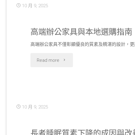
10 月 9, 2025
創
必
高端辦公家具與本地選購指南
備
高端辦公家具不僅彰顯優良的質素及精湛的設計，更
工
"高
Read more
具
端
了
辦
解
公
10 月 9, 2025
3
家
大
具
長者睡眠質素下降的成因與改
系