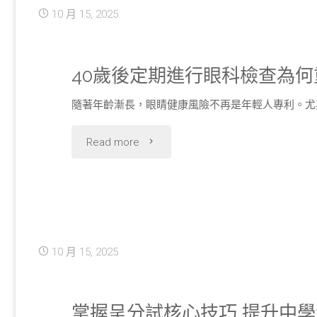
10 月 15, 2025
裝
修
40歲後定期進行眼科檢查為何
立
隨著年齡漸長，眼睛健康風險不再是年輕人專利。尤其
即
"40
Read more
提
歲
升
後
家
定
10 月 15, 2025
居
期
品
進
掌握呈分試核心技巧 提升中
味