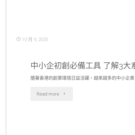
年
提
活
升
力
10 月 9, 2025
中
再
學
啟
中小企初創必備工具 了解3大
派
動"
隨著香港的創業環境日益活躍，越來越多的中小企業（
位
"中
Read more
競
小
爭
企
力"
初