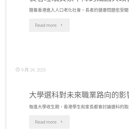
與
隨着香港進入人口老化社會，長者的健康問題愈受關
統
本
"長
Read more
用
地
者
途"
選
睡
購
眠
9 月 24, 2025
指
質
南"
素
大學選科對未來職業路向的影
下
每逢大學收生期，香港學生和家長都會討論選科的取
降
"大
Read more
的